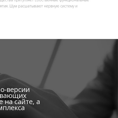
ятия. Шум расшатывают нервную систему и
мо-версии
вивающих
 на сайте, а
мплекса