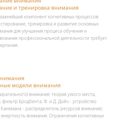
ание внимания
ание и тренировка внимания
 важнейший компонент когнитивных процессов
естирование, тренировка и развитие основных
мания для улучшения процеса обучения и
вования профессиональной деятельности требует
ерпения.
внимания
вные модели внимания
ирательного) внимания: теория узкого места,
 фильтр Бродбента; Ф. и Д. Дойч - устройство
 Канемана - распределитель ресурсов внимания;
- инертность внимания. Ограничения когнитивных