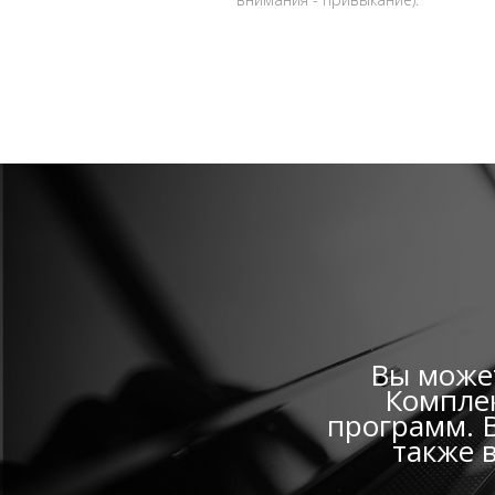
Вы может
Комплек
программ. В
также 