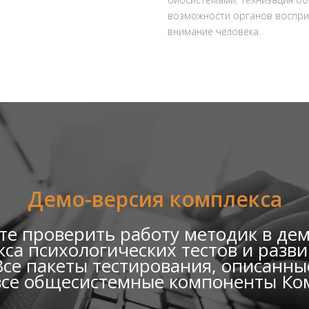
возможности органов воспри
внимание человека.
Демо-версия комплекса
е проверить работу методик в де
са психологических тестов и раз
се пакеты тестирования, описанные
все общесистемные компоненты Ко