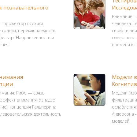
Тестиров
к познавательного
Исследов
Внимание -
— прожектор психики.
человека. Т
нтрация, переключаемость.
свойств вни
фильтр. Направленность и
совершенст
ания.
времени и т
внимания
Модели 
епции
Когнити
имания: Рибо — связь
Модели (изб
 эффект внимания; Узнадзе
фильтрации;
ние); концепция Гальперина
ослабления;
ледовательская деятельность
Андерсона 
моделей.