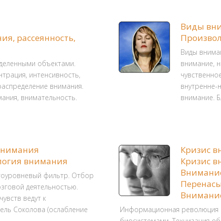
Виды вн
ия, рассеянность,
Произвол
Виды внима
еделенными объектами.
внимание, 
нтрация, интенсивность,
чувственное
распределение внимания.
внутренне-
ания, внимательность.
внимание. 
внимания
Кризис 
логия внимания
Кризис в
Внимание
гоуровневый фильтр. Отбор
Перенасы
зговой деятельностью.
Внимание
увств ведут к
ель Соколова (ослабление
Информационная революция 
биосистемами. Технизация о