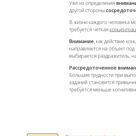
Уже из определения
вниман
другой стороны
сосредото
В жизни каждого человека мо
требуется четкая
концентра
Внимание
, как действие ко
направляется на объект под
выбирается раздражитель, н
Рассредоточенное внима
Большие трудности при вып
заданий становится привычн
требуется меньше когнитивн