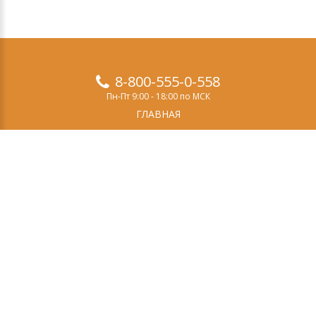
8-800-555-0-558
Пн-Пт 9:00 - 18:00 по МСК
ГЛАВНАЯ
ПРОДУКТЫ
ДЕМО-ВЕРСИЯ
О НАС
СТАТЬИ
ЗАКАЗ
КОНТАКТЫ
Свидетельство о регистрации СМИ
Эл №ФС77-69084
выдано Федеральной службой по надзору в сфере
связи, информационных технологий и массовых
коммуникаций (Роскомнадзор) 14 марта 2017 года.
Учредитель (соучредитель): ООО «Эффектон».