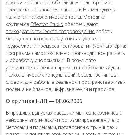
каждом из этапов необходимым подспорьем в
профессиональной деятельности
HR-менеджера
являются
психологические тесты
. Методики
комплекса
Effecton Studio
обеспечивают
психодиагностическое сопровождение
работы
менеджера по персоналу, снижая уровень
трудоемкости процесса
тестирования
(компьютерная
программа самостоятельно производит все расчеты
и обработку информации). В результате
увеличивается резерв времени, необходимый для
психологических консультаций, бесед, тренингов -
словом, для работы в реальном пространстве живых
людей, а не бланков, цифр, значений и графиков.
О критике НЛП — 08.06.2006
В
прошлых выпусках рассылки
мы познакомились с
нейролингвистическим программированием
и его
методами и приемами, поговорили о принципах и
основных понятиях этой теории. В этом выпуске мы