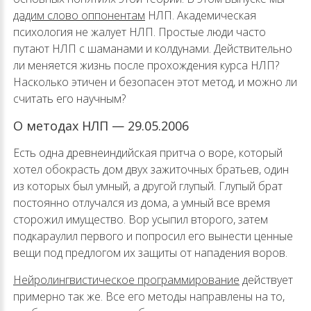
дадим слово оппонентам
НЛП. Академическая
психология не жалует НЛП. Простые люди часто
путают НЛП с шаманами и колдунами. Действительно
ли меняется жизнь после прохождения курса НЛП?
Насколько этичен и безопасен этот метод, и можно ли
считать его научным?
О методах НЛП — 29.05.2006
Есть одна древнеиндийская притча о воре, который
хотел обокрасть дом двух зажиточных братьев, один
из которых был умный, а другой глупый. Глупый брат
постоянно отлучался из дома, а умный все время
сторожил имущество. Вор усыпил второго, затем
подкараулил первого и попросил его вынести ценные
вещи под предлогом их защиты от нападения воров.
Нейролингвистическое программирование
действует
примерно так же. Все его методы направлены на то,