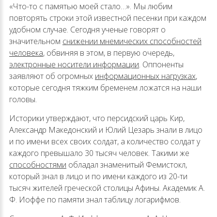
«Что-то с памятью моей стало…». Мы любим
повторять строки этой известной песенки при каждом
удобном случае. Сегодня ученые говорят о
значительном
снижении мнемических способностей
человека
, обвиняя в этом, в первую очередь,
электронные носители информации
. Оппоненты
заявляют об огромных
информационных нагрузках
,
которые сегодня тяжким бременем ложатся на наши
головы.
Историки утверждают, что персидский царь Кир,
Александр Македонский и Юлий Цезарь знали в лицо
и по имени всех своих солдат, а количество солдат у
каждого превышало 30 тысяч человек. Такими же
способностями
обладал знаменитый Фемистокл,
который знал в лицо и по имени каждого из 20-ти
тысяч жителей греческой столицы Афины. Академик А.
Ф. Иоффе по памяти знал таблицу логарифмов.