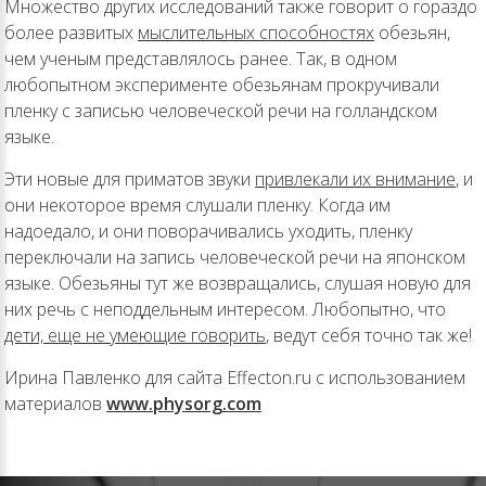
Множество других исследований также говорит о гораздо
более развитых
мыслительных способностях
обезьян,
чем ученым представлялось ранее. Так, в одном
любопытном эксперименте обезьянам прокручивали
пленку с записью человеческой речи на голландском
языке.
Эти новые для приматов звуки
привлекали их внимание
, и
они некоторое время слушали пленку. Когда им
надоедало, и они поворачивались уходить, пленку
переключали на запись человеческой речи на японском
языке. Обезьяны тут же возвращались, слушая новую для
них речь с неподдельным интересом. Любопытно, что
дети, еще не умеющие говорить
, ведут себя точно так же!
Ирина Павленко для сайта Effecton.ru с использованием
материалов
www.physorg.com