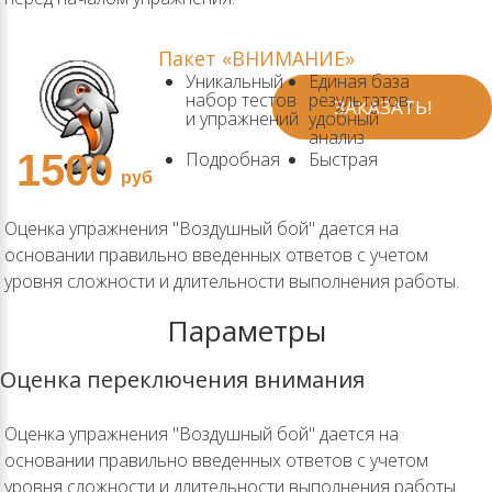
Пакет «ВНИМАНИЕ»
Уникальный
Единая база
набор тестов
результатов,
ЗАКАЗАТЬ!
и упражнений
удобный
анализ
1500
Подробная
Быстрая
документация
техническая
руб
поддержка
Бесплатные
Оценка упражнения "Воздушный бой" дается на
обновления
основании правильно введенных ответов с учетом
уровня сложности и длительности выполнения работы.
Параметры
Оценка переключения внимания
Оценка упражнения "Воздушный бой" дается на
основании правильно введенных ответов с учетом
уровня сложности и длительности выполнения работы.