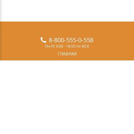
8-800-555-0-558
Пн-Пт 9:00 - 18:00 по МСК
ГЛАВНАЯ
ПРОДУКТЫ
ДЕМО-ВЕРСИЯ
О НАС
СТАТЬИ
ЗАКАЗ
КОНТАКТЫ
Свидетельство о регистрации СМИ
Эл №ФС77-69084
выдано Федеральной службой по надзору в сфере
связи, информационных технологий и массовых
коммуникаций (Роскомнадзор) 14 марта 2017 года.