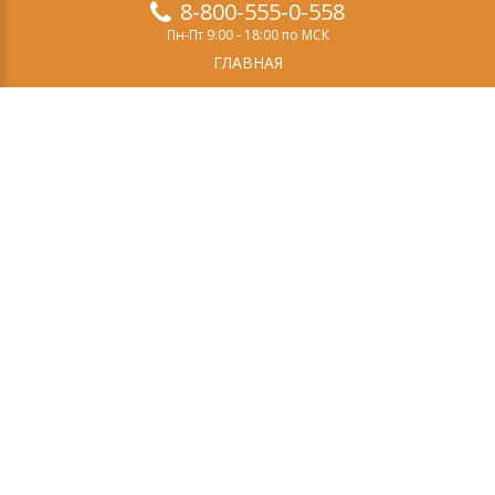
8-800-555-0-558
Пн-Пт 9:00 - 18:00 по МСК
ГЛАВНАЯ
ПРОДУКТЫ
ДЕМО-ВЕРСИЯ
О НАС
СТАТЬИ
ЗАКАЗ
КОНТАКТЫ
Свидетельство о регистрации СМИ
Эл №ФС77-69084
выдано Федеральной службой по надзору в сфере
связи, информационных технологий и массовых
коммуникаций (Роскомнадзор) 14 марта 2017 года.
Учредитель (соучредитель): ООО «Эффектон».
Главный редактор: Тугой И.А.
Тел: +7(495)662-5-888
E-mail:
Политика конфиденциальности
Согласие на обработку персональных данных
Публичная оферта