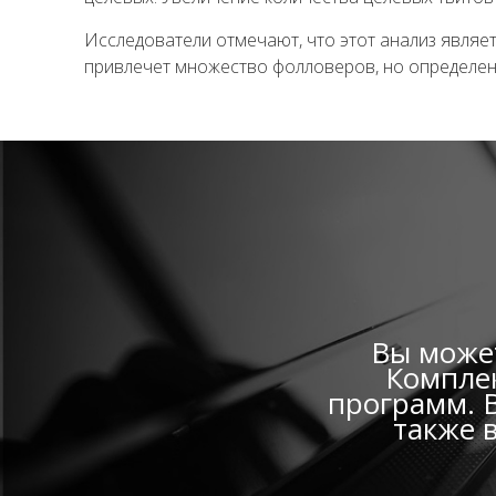
Исследователи отмечают, что этот анализ являет
привлечет множество фолловеров, но определен
Вы может
Комплек
программ. В
также 