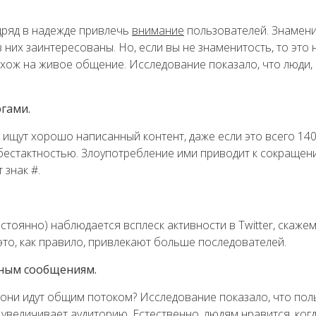
дряд в надежде привлечь
внимание
пользователей. Знаменит
 них заинтересованы. Но, если вы не знаменитость, то это н
похож на живое общение. Исследование показало, что люди,
эгами.
 ищут хорошо написанный контент, даже если это всего 14
естактностью. Злоупотребление ими приводит к сокращению
 знак #.
постоянно) наблюдается всплеск активности в Twitter, скаже
 это, как правило, привлекают больше последователей.
ьным сообщениям.
они идут общим потоком? Исследование показало, что пол
увеличивает аудиторию. Естественно, людям нравится, ког