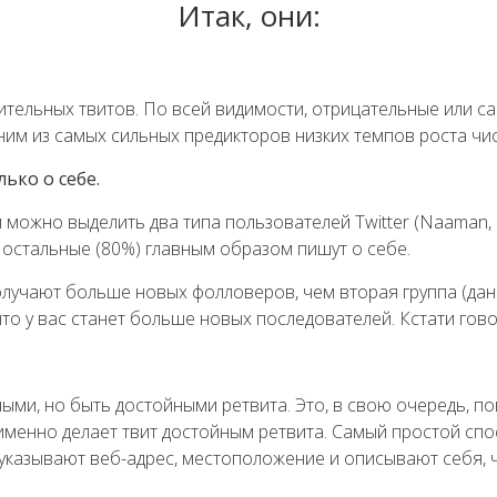
Итак, они:
ительных твитов. По всей видимости, отрицательные или с
им из самых сильных предикторов низких темпов роста чи
ько о себе.
 можно выделить два типа пользователей Twitter (Naaman
остальные (80%) главным образом пишут о себе.
лучают больше новых фолловеров, чем вторая группа (дан
то у вас станет больше новых последователей. Кстати гово
ми, но быть достойными ретвита. Это, в свою очередь, по
 именно делает твит достойным ретвита. Самый простой сп
о указывают веб-адрес, местоположение и описывают себя,