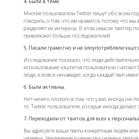
4. Были в теме.
Многие пользователи Twitter пишут обо всем по
говорить о том, что им нравится, потому что мы в
разделяет их интересы. В этом смысле твиттер 
привлекают больше последователей.
5. Писали грамотно и не злоупотребляли хэшт
Исследование показало, что люди действительно
использование хэштегов пользователи считают б
люди, и вовсе ненавидят, когда каждый твит имеет
6. Были активны.
Нет ничего плохого в том, что у вас иногда (не 
то. Twitter пользователи, которые иногда делают
7. Переходили от твитов для всех к персонал
Вы адресуете ваши твиты конкретным людям или 
целевых. Увеличение количества целевых твитов 