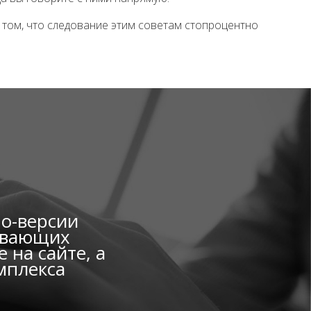
о том, что следование этим советам стопроцентно
мо-версии
вивающих
 на сайте, а
мплекса