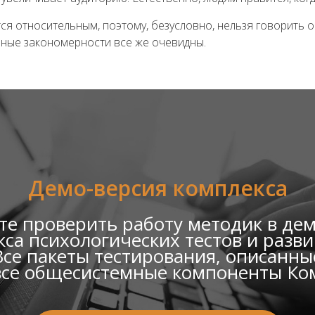
ся относительным, поэтому, безусловно, нельзя говорить 
ные закономерности все же очевидны.
Демо-версия комплекса
е проверить работу методик в де
са психологических тестов и раз
се пакеты тестирования, описанные
все общесистемные компоненты Ко