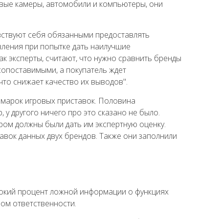
овые камеры, автомобили и компьютеры, они
увствуют себя обязанными предоставлять
вления при попытке дать наилучшие
к эксперты, считают, что нужно сравнить бренды
сопоставимыми, а покупатель ждет
что снижает качество их выводов".
х марок игровых приставок. Половина
 у другого ничего про это сказано не было.
ором должны были дать им экспертную оценку.
авок данных двух брендов. Также они заполнили
ысокий процент ложной информации о функциях
вом ответственности.