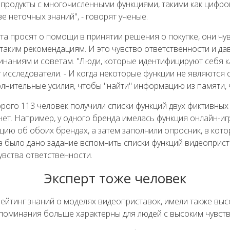
 продукты с многочисленными функциями, такими как цифр
 неточных знаний", - говорят ученые.
ста просят о помощи в принятии решения о покупке, они ч
 таким рекомендациям. И это чувство ответственности и да
аниям и советам. "Люди, которые идентифицируют себя ка
сследователи. - И когда некоторые функции не являются 
лнительные усилия, чтобы "найти" информацию из памяти, 
орого 113 человек получили списки функций двух фиктивны
т. Например, у одного бренда имелась функция онлайн-игр,
цию об обоих брендах, а затем заполнили опросник, в кот
 было дано задание вспомнить списки функций видеоприст
увства ответственности.
Эксперт тоже человек
й рейтинг знаний о моделях видеоприставок, имели также в
оспоминания больше характерны для людей с высоким чувст