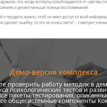
аружили, что, когда эксперты освобождаются от чувства о
ешениях и делают меньше ложных воспоминаний.
ей о продукте, важно, чтоб он имел доступ ко всей информ
ки сделает ошибку, то это не конец света", - советуют учены
Демо-версия комплекса
е проверить работу методик в де
са психологических тестов и раз
се пакеты тестирования, описанные
все общесистемные компоненты Ко