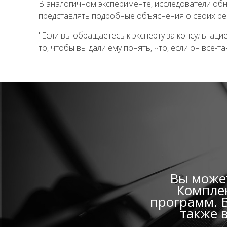
В аналогичном эксперименте, исследователи обн
представлять подробные объяснения о своих р
"Если вы обращаетесь к эксперту за консультаци
то, чтобы вы дали ему понять, что, если он все-та
Вы может
Комплек
программ. В
также 