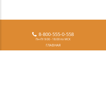
8-800-555-0-558
Пн-Пт 9:00 - 18:00 по МСК
ГЛАВНАЯ
ПРОДУКТЫ
ДЕМО-ВЕРСИЯ
О НАС
СТАТЬИ
ЗАКАЗ
КОНТАКТЫ
Свидетельство о регистрации СМИ
Эл №ФС77-69084
выдано Федеральной службой по надзору в сфере
связи, информационных технологий и массовых