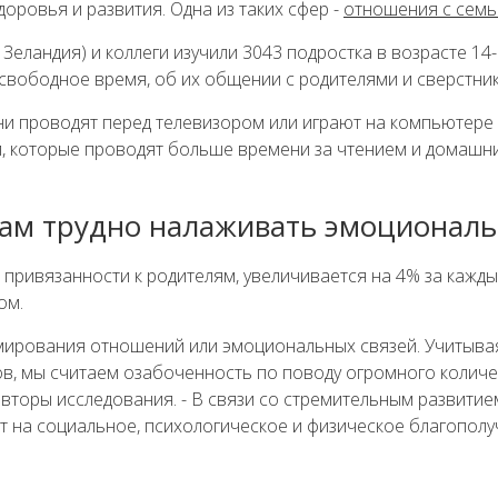
оровья и развития. Одна из таких сфер -
отношения с семь
Зеландия) и коллеги изучили 3043 подростка в возрасте 14
 свободное время, об их общении с родителями и сверстни
ни проводят перед телевизором или играют на компьютере
ки, которые проводят больше времени за чтением и домашн
ам трудно налаживать эмоциональ
 привязанности к родителям, увеличивается на 4% за кажд
ом.
рмирования отношений или эмоциональных связей. Учитыв
ов, мы считаем озабоченность по поводу огромного количе
авторы исследования. - В связи со стремительным развити
ют на социальное, психологическое и физическое благополу