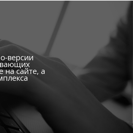
мо-версии
вивающих
 на сайте, а
мплекса