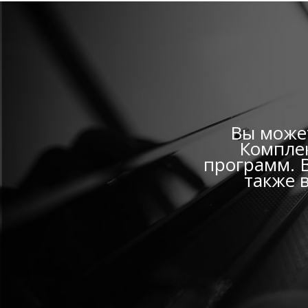
Вы может
Комплек
программ. В
также 