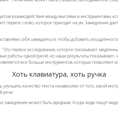
дуктом взаимодействия между мыслями и инструментами, ко
уют первое слово, которое приходит на ум. Замедление да
заставляем себя замедлиться, чтобы добавить изощренности
: "Это первое исследование, которое показывает: медленны
овые работы одной рукой, но наши результаты показывают,
появляется все больше инструментов, которые позволяют из
Хоть клавиатура, хоть ручка
улучшить качество текста независимо от того, какой инстр
й речи.
ое замедление может быть вредным. Когда люди пишут медл