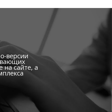
мо-версии
вивающих
 на сайте, а
мплекса