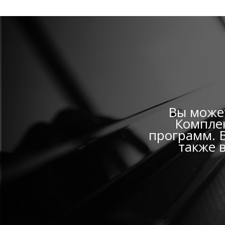
Вы может
Комплек
программ. В
также 