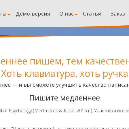
ты
Демо-версия
О нас
Статьи
Заказ
еннее пишем, тем качествен
Хоть клавиатура, хоть ручка
ннее — и вы сможете улучшить качество написан
Пишите медленнее
 of Psychology (Medimorec & Risko, 2016 г.). Участники исс
ания: "Печатание может быть слишком свободным или слиш