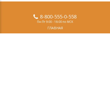
8-800-555-0-558
Пн-Пт 9:00 - 18:00 по МСК
ГЛАВНАЯ
ПРОДУКТЫ
ДЕМО-ВЕРСИЯ
О НАС
СТАТЬИ
ЗАКАЗ
КОНТАКТЫ
Свидетельство о регистрации СМИ
Эл №ФС77-69084
выдано Федеральной службой по надзору в сфере
связи, информационных технологий и массовых
коммуникаций (Роскомнадзор) 14 марта 2017 года.
Учредитель (соучредитель): ООО «Эффектон».
Главный редактор: Тугой И.А.
Тел: +7(495)662-5-888
E-mail: