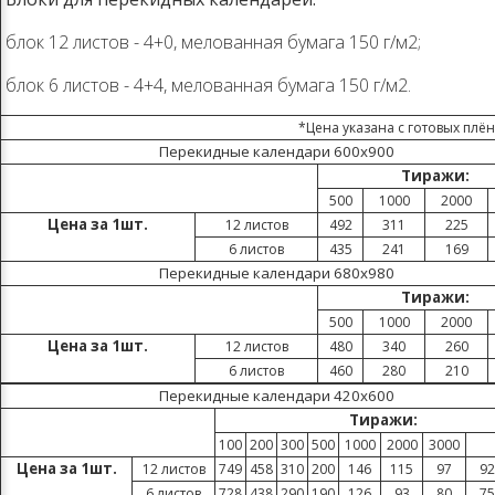
блок 12 листов - 4+0, мелованная бумага 150 г/м2;
блок 6 листов - 4+4, мелованная бумага 150 г/м2.
*Цена указана с готовых плён
Перекидные календари 600х900
Тиражи:
500
1000
2000
Цена за 1шт.
12 листов
492
311
225
6 листов
435
241
169
Перекидные календари 680х980
Тиражи:
500
1000
2000
Цена за 1шт.
12 листов
480
340
260
6 листов
460
280
210
Перекидные календари 420х600
Тиражи:
100
200
300
500
1000
2000
3000
Цена за 1шт.
12 листов
749
458
310
200
146
115
97
92
6 листов
728
438
290
190
126
93
80
75