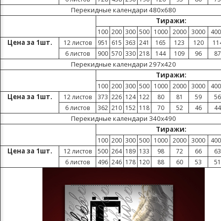
Перекидные календари 480х680
Тиражи:
100
200
300
500
1000
2000
3000
400
Цена за 1шт.
12 листов
951
615
363
241
165
123
120
11
6 листов
900
570
330
218
144
109
96
87
Перекидные календари 297х420
Тиражи:
100
200
300
500
1000
2000
3000
400
Цена за 1шт.
12 листов
373
226
124
122
80
81
59
56
6 листов
362
210
152
118
70
52
46
44
Перекидные календари 340х490
Тиражи:
100
200
300
500
1000
2000
3000
400
Цена за 1шт.
12 листов
500
264
189
133
98
72
66
63
6 листов
496
246
178
120
88
60
53
51