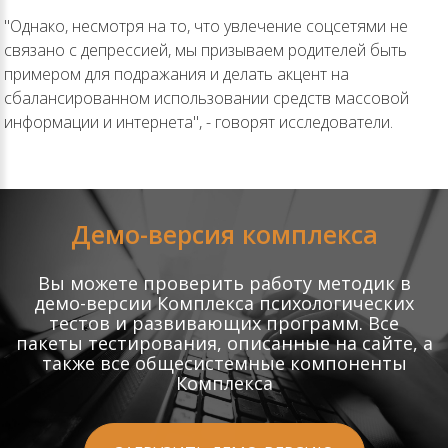
"Однако, несмотря на то, что увлечение соцсетями не
связано с депрессией, мы призываем родителей быть
примером для подражания и делать акцент на
сбалансированном использовании средств массовой
информации и интернета", - говорят исследователи.
Демо-версия комплекса
Вы можете проверить работу методик в
демо-версии Комплекса психологических
тестов и развивающих программ. Все
пакеты тестирования, описанные на сайте, а
также все общесистемные компоненты
Комплекса