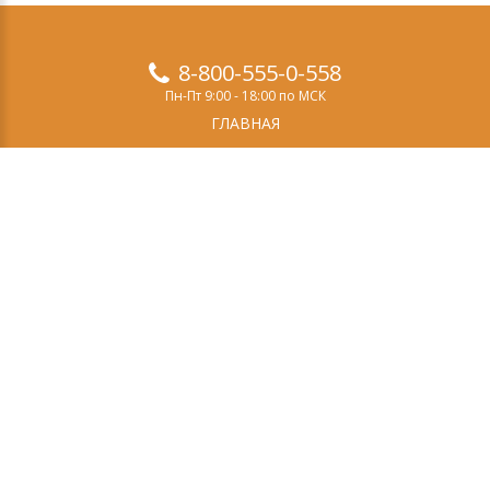
8-800-555-0-558
Пн-Пт 9:00 - 18:00 по МСК
ГЛАВНАЯ
ПРОДУКТЫ
ДЕМО-ВЕРСИЯ
О НАС
СТАТЬИ
ЗАКАЗ
КОНТАКТЫ
Свидетельство о регистрации СМИ
Эл №ФС77-69084
выдано Федеральной службой по надзору в сфере
связи, информационных технологий и массовых
коммуникаций (Роскомнадзор) 14 марта 2017 года.
Учредитель (соучредитель): ООО «Эффектон».
Главный редактор: Тугой И.А.
Тел: +7(495)662-5-888
E-mail:
Политика конфиденциальности