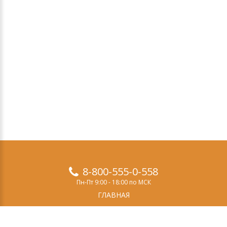
8-800-555-0-558
Пн-Пт 9:00 - 18:00 по МСК
ГЛАВНАЯ
ПРОДУКТЫ
ДЕМО-ВЕРСИЯ