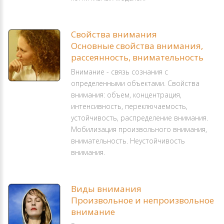
Свойства внимания
Основные свойства внимания,
рассеянность, внимательность
Внимание - связь сознания с
определенными объектами. Свойства
внимания: объем, концентрация,
интенсивность, переключаемость,
устойчивость, распределение внимания.
Мобилизация произвольного внимания,
внимательность. Неустойчивость
внимания.
Виды внимания
Произвольное и непроизвольное
внимание