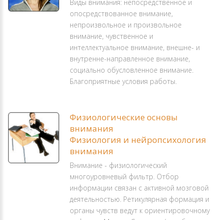
Виды внимания: непосредственное и
опосредствованное внимание,
непроизвольное и произвольное
внимание, чувственное и
интеллектуальное внимание, внешне- и
внутренне-направленное внимание,
социально обусловленное внимание.
Благоприятные условия работы.
Физиологические основы
внимания
Физиология и нейропсихология
внимания
Внимание - физиологический
многоуровневый фильтр. Отбор
информации связан с активной мозговой
деятельностью. Ретикулярная формация и
органы чувств ведут к ориентировочному