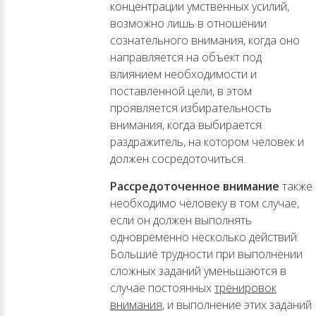
концентрации умственных усилий,
возможно лишь в отношении
сознательного внимания, когда оно
направляется на объект под
влиянием необходимости и
поставленной цели, в этом
проявляется избирательность
внимания, когда выбирается
раздражитель, на котором человек и
должен сосредоточиться.
Рассредоточенное внимание
также
необходимо человеку в том случае,
если он должен выполнять
одновременно несколько действий.
Большие трудности при выполнении
сложных заданий уменьшаются в
случае постоянных
тренировок
внимания
, и выполнение этих заданий