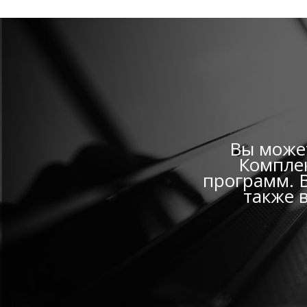
Вы может
Комплек
программ. В
также 