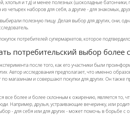
, хлопья и т.д) и менее полезных (шоколадные батончики, 
 четырех наборов для себя, а другие - для знакомых, друзе
и выбирали полезную пищу. Делая выбор для других, они, 
сследователь.
окупок потребителей супермаркетов, которое подтвердило
ать потребительский выбор более
эксперимента после того, как его участники были проинфо
других. Автор исследования предполагает, что именно обра
по магазинам и совершают покупки для других. Он также пр
тся все более и более склонным к ожирению, является то, 
юди. Например, друзья, устраивающие вечеринку, или родит
выбор - для себя или для других - может помочь в борьбе 