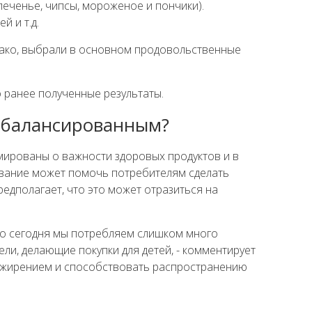
печенье, чипсы, мороженое и пончики).
й и т.д.
однако, выбрали в основном продовольственные
 ранее полученные результаты.
 сбалансированным?
рмированы о важности здоровых продуктов и в
зование может помочь потребителям сделать
едполагает, что это может отразиться на
что сегодня мы потребляем слишком много
ели, делающие покупки для детей, - комментирует
с ожирением и способствовать распространению