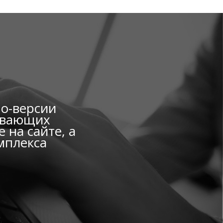
мо-версии
вивающих
 на сайте, а
мплекса