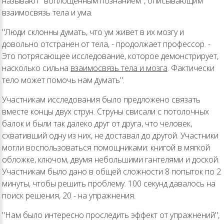
называют "воплощенным познанием", описывающим
взаимосвязь тела и ума.
"Люди склонны думать, что ум живет в их мозгу и
довольно отстранен от тела, - продолжает профессор. -
Это потрясающее исследование, которое демонстрирует,
насколько сильна
взаимосвязь тела и мозга
. Фактически
тело может помочь нам думать".
Участникам исследования было предложено связать
вместе концы двух струн. Струны свисали с потолочных
балок и были так далеко друг от друга, что человек,
схвативший одну из них, не доставал до другой. Участники
могли воспользоваться помощниками: книгой в мягкой
обложке, ключом, двумя небольшими гантелями и доской.
Участникам было дано в общей сложности 8 попыток по 2
минуты, чтобы решить проблему. 100 секунд давалось на
поиск решения, 20 - на упражнения.
"Нам было интересно проследить эффект от упражнений",