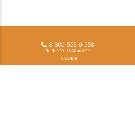
8-800-555-0-558
Пн-Пт 9:00 - 18:00 по МСК
ГЛАВНАЯ
ПРОДУКТЫ
ДЕМО-ВЕРСИЯ
О НАС
СТАТЬИ
ЗАКАЗ
КОНТАКТЫ
Свидетельство о регистрации СМИ
Эл №ФС77-69084
выдано Федеральной службой по надзору в сфере
связи, информационных технологий и массовых