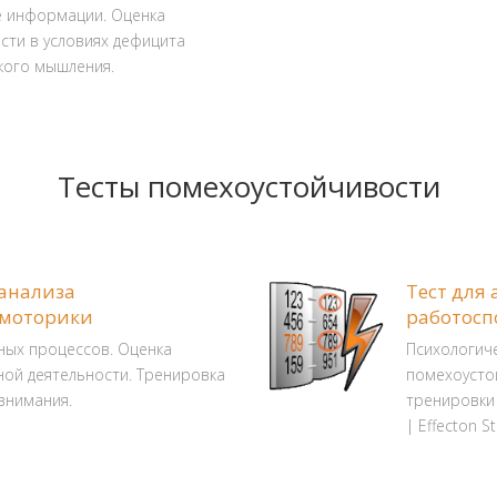
е информации. Оценка
сти в условиях дефицита
кого мышления.
Тесты помехоустойчивости
 анализа
Тест для
омоторики
работосп
ых процессов. Оценка
Психологиче
ой деятельности. Тренировка
помехоусто
внимания.
тренировки
| Effecton S