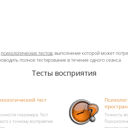
ю
психологических тестов
, выполнение которой может потр
роводить полное тестирование в течение одного сеанса.
Тесты восприятия
ихологический тест
Психолог
простран
точности глазомера. Тест
Точность в
мого к точному восприятию
Психологиче
ов.
пространст