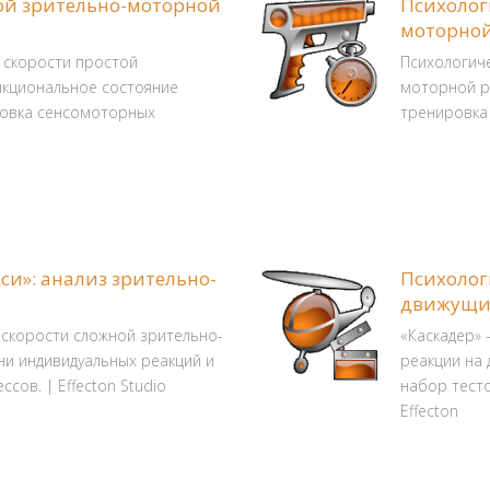
той зрительно-моторной
Психолог
моторной
и скорости простой
Психологиче
нкциональное состояние
моторной р
ровка сенсомоторных
тренировка 
си»: анализ зрительно-
Психолог
движущи
 скорости сложной зрительно-
«Каскадер» 
и индивидуальных реакций и
реакции на 
ов. | Effecton Studio
набор тесто
Effecton